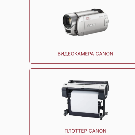
Canon PIXMA TS5340
Canon PIXMA MG257
ВИДЕОКАМЕРА CANON
Canon Pixma TS6340
Canon Pixma TS504
ПЛОТТЕР CANON