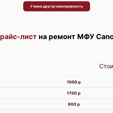
У меня другая неисправность
райс-лист
на ремонт МФУ Can
Сто
1000 р
1700 р
900 р