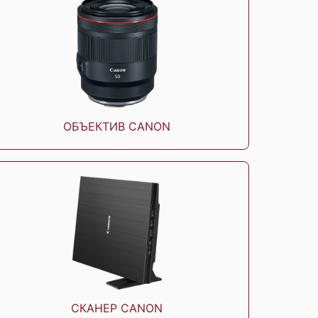
Canon PIXMA G2410
Canon Pixma TS8340
ОБЪЕКТИВ CANON
anon Pixma MG3640S
Canon Pixma MG2545S
Black
СКАНЕР CANON
Canon i-SENSYS
Canon i-SENSYS