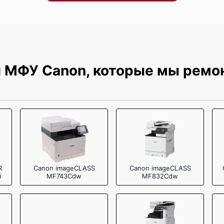
2200 р
 МФУ Canon, которые мы ремо
R
Canon imageCLASS
Canon imageCLASS
i
MF743Cdw
MF832Cdw