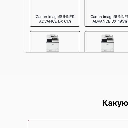
Canon imageRUNNER
Canon imageRUNNE
ADVANCE DX 617i
ADVANCE DX 4951i
Canon imageRUNNER
Canon imageRUNNE
ADVANCE DX C478i
ADVANCE DX C477i
Какую
Canon imageCLASS
Canon i‑SENSYS
MF753Cdw
MF655Cdw