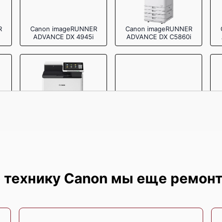
R
Canon imageRUNNER
Canon imageRUNNER
ADVANCE DX 4945i
ADVANCE DX C5860i
R
Canon imageRUNNER
Canon imageRUNNER
ADVANCE DX C357i
ADVANCE DX C257i
 технику Canon мы еще ремон
Canon i‑SENSYS
Canon i‑SENSYS
MF264dw
MF453dw