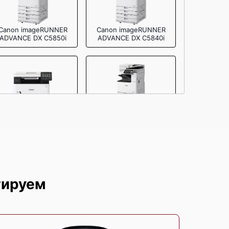
Canon imageRUNNER
Canon imageRUNNER
ADVANCE DX C5850i
ADVANCE DX C5840i
Canon i‑SENSYS
Canon imageRUNNER
MF641Cw
ADVANCE DX C3935i
тируем
Canon i‑SENSYS
Canon PIXMA TS5340a
MF3010