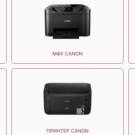
0S
Canon PIXMA MG2540S
Canon PIXMA G3420
МФУ CANON
C
0
Canon Pixma TS3340
Canon Pixma TR8540
ПРИНТЕР CANON
Canon i-SENSYS
Canon i-SENSYS