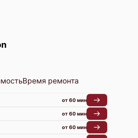
on
имость
Время ремонта
от 60 мин
от 60 мин
от 60 мин